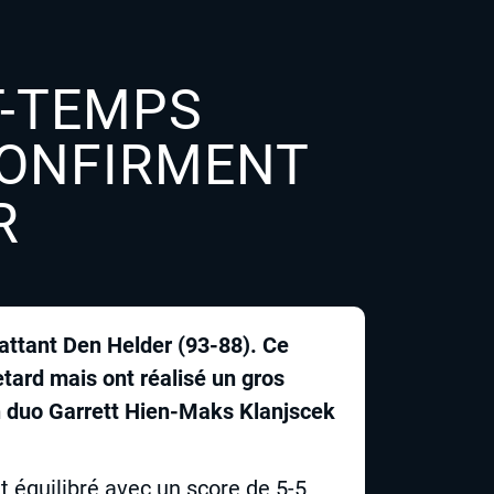
T-TEMPS
CONFIRMENT
R
attant Den Helder (93-88). Ce
etard mais ont réalisé un gros
on duo Garrett Hien-Maks Klanjscek
t équilibré avec un score de 5-5