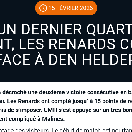
15 FÉVRIER 2026
UN DERNIER QUAR
T, LES RENARDS 
FACE À DEN HELDE
 décroché une deuxième victoire consécutive en b
cher. Les Renards ont compté jusqu’ à 15 points de r
rmis de s’imposer. UMH s’est appuyé sur un très b
ent compliqué à Malines.
ntage des visiteurs. Le début de match est pourtan