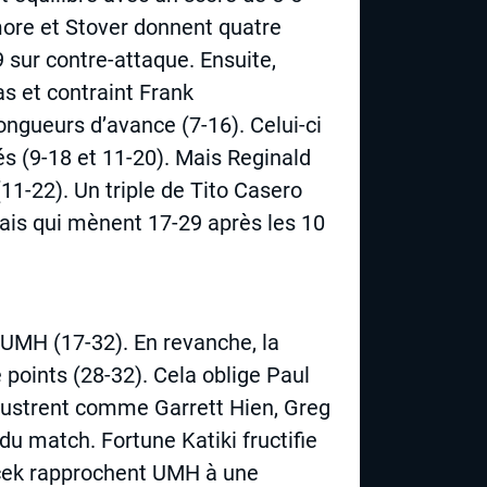
ore et Stover donnent quatre
9 sur contre-attaque. Ensuite,
as et contraint Frank
gueurs d’avance (7-16). Celui-ci
és (9-18 et 11-20). Mais Reginald
(11-22). Un triple de Tito Casero
dais qui mènent 17-29 après les 10
UMH (17-32). En revanche, la
 points (28-32). Cela oblige Paul
llustrent comme Garrett Hien, Greg
u match. Fortune Katiki fructifie
scek rapprochent UMH à une