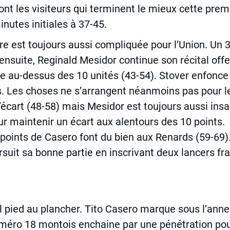
ont les visiteurs qui terminent le mieux cette pre
nutes initiales à 37-45.
tre est toujours aussi compliquée pour l’Union. Un 
nsuite, Reginald Mesidor continue son récital offens
e au-dessus des 10 unités (43-54). Stover enfonce 
 Les choses ne s’arrangent néanmoins pas pour les
’écart (48-58) mais Mesidor est toujours aussi ins
ur maintenir un écart aux alentours des 10 points. 
e points de Casero font du bien aux Renards (59-69)
ursuit sa bonne partie en inscrivant deux lancers fr
al pied au plancher. Tito Casero marque sous l’ann
numéro 18 montois enchaine par une pénétration p