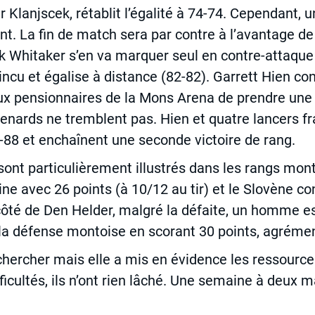
ar Klanjscek, rétablit l’égalité à 74-74. Cependant,
t. La fin de match sera par contre à l’avantage d
lik Whitaker s’en va marquer seul en contre-attaqu
incu et égalise à distance (82-82). Garrett Hien c
ux pensionnaires de la Mons Arena de prendre une op
Renards ne tremblent pas. Hien et quatre lancers f
88 et enchaînent une seconde victoire de rang.
sont particulièrement illustrés dans les rangs mont
ne avec 26 points (à 10/12 au tir) et le Slovène c
côté de Den Helder, malgré la défaite, un homme est
a défense montoise en scorant 30 points, agrémen
ler chercher mais elle a mis en évidence les ressour
fficultés, ils n’ont rien lâché. Une semaine à deux 