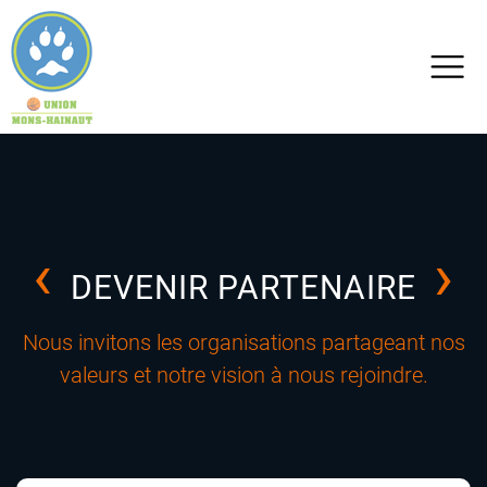
Warning
: Trying to access array offset on value of type bool in
/home/clients/6f1859869ee2e37e3ddf0721a418f24f/sites/monshainaut.be/wp-
content/themes/zeuscomputer/page.php
on line
5
DEVENIR PARTENAIRE
Nous invitons les organisations partageant nos
valeurs et notre vision à nous rejoindre.