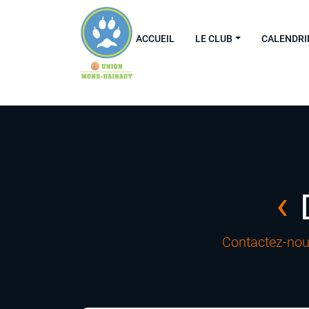
Warning
: Trying to access array offset on value of type bool in
/home/clients/6f1859869ee2e37e3ddf
ACCUEIL
LE CLUB
CALENDRI
Contactez-nous