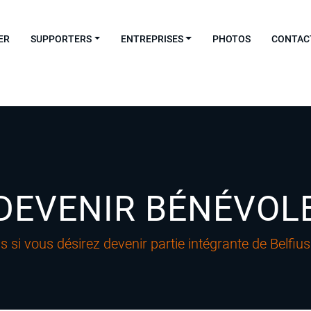
0721a418f24f/sites/monshainaut.be/wp-content/themes/zeuscomputer/page.php
on line
5
ER
SUPPORTERS
ENTREPRISES
PHOTOS
CONTAC
DEVENIR BÉNÉVOL
 si vous désirez devenir partie intégrante de Belfi