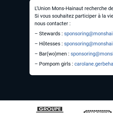
L’Union Mons-Hainaut recherche de
Si vous souhaitez participer à la v
nous contacter :
– Stewards :
sponsoring@monshai
– Hôtesses :
sponsoring@monshai
– Bar(wo)men :
sponsoring@monsh
– Pompom girls :
carolane.gerbe