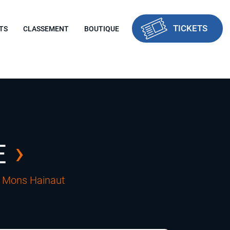
TICKETS
TS
CLASSEMENT
BOUTIQUE
E
us Mons Hainaut