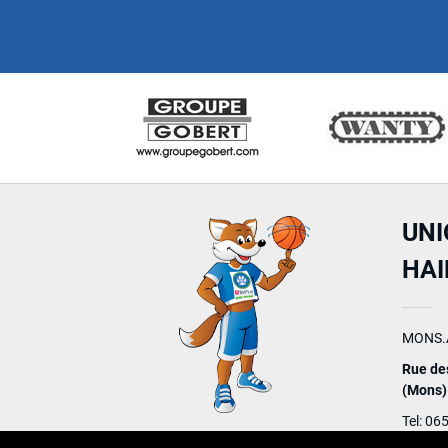
UNI
HA
MONS.
Rue de
(Mons)
Tel: 06