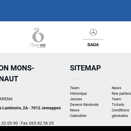
ON MONS-
SITEMAP
INAUT
Team
News
Historique
Nos partena
ARENA
Jeunes
Team
Devenir Bénévole
Tickets
s Laminoirs, 2A - 7012 Jemappes
News
Conditions
Calendrier
générales
5.32.05.90 - Fax: 065.82.56.05